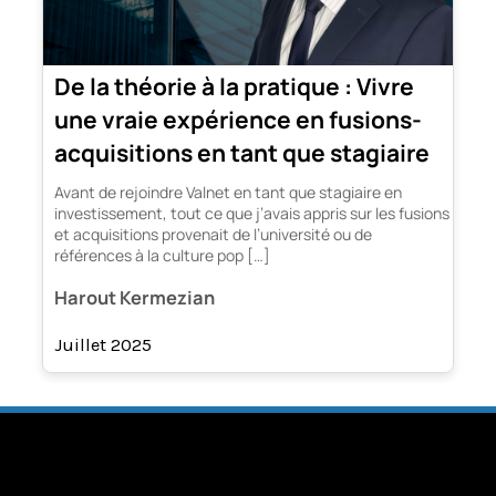
De la théorie à la pratique : Vivre
une vraie expérience en fusions-
acquisitions en tant que stagiaire
Avant de rejoindre Valnet en tant que stagiaire en
investissement, tout ce que j’avais appris sur les fusions
et acquisitions provenait de l’université ou de
références à la culture pop […]
Harout Kermezian
Juillet 2025