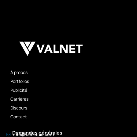
À propos
Portfolios
Publicité
Carrières
Discours
Contact
Demandes générales
info@valnetinc.com