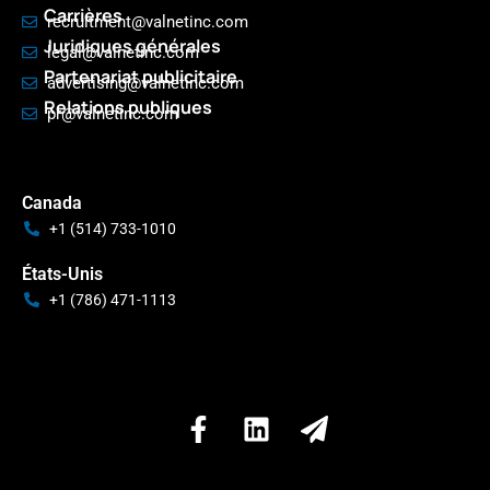
Carrières
recruitment@valnetinc.com
Juridiques générales
legal@valnetinc.com
Partenariat publicitaire
advertising@valnetinc.com
Relations publiques
pr@valnetinc.com
Canada
+1 (514) 733-1010
États-Unis
+1 (786) 471-1113